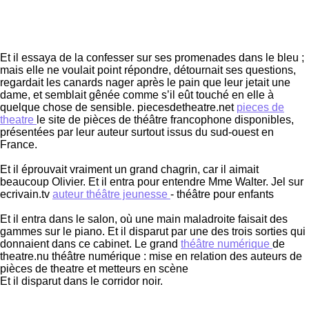
Et il essaya de la confesser sur ses promenades dans le bleu ;
mais elle ne voulait point répondre, détournait ses questions,
regardait les canards nager après le pain que leur jetait une
dame, et semblait gênée comme s’il eût touché en elle à
quelque chose de sensible. piecesdetheatre.net
pieces de
theatre
le site de pièces de théâtre francophone disponibles,
présentées par leur auteur surtout issus du sud-ouest en
France.
Et il éprouvait vraiment un grand chagrin, car il aimait
beaucoup Olivier. Et il entra pour entendre Mme Walter. Jel sur
ecrivain.tv
auteur théâtre jeunesse
- théâtre pour enfants
Et il entra dans le salon, où une main maladroite faisait des
gammes sur le piano. Et il disparut par une des trois sorties qui
donnaient dans ce cabinet. Le grand
théâtre numérique
de
theatre.nu théâtre numérique : mise en relation des auteurs de
pièces de theatre et metteurs en scène
Et il disparut dans le corridor noir.