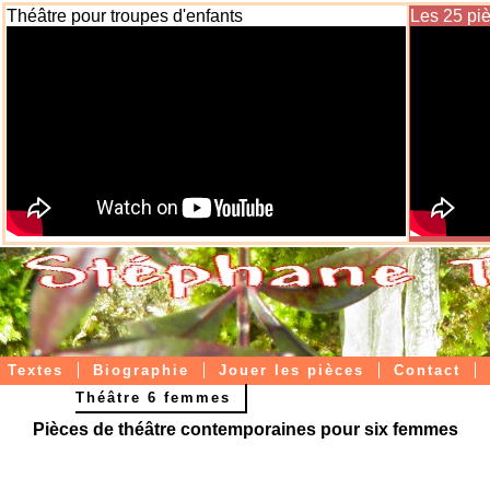
Théâtre pour troupes d'enfants
Les 25 pi
Textes
Biographie
Jouer les pièces
Contact
Théâtre 6 femmes
Livres papier / ebooks
Pièces de théâtre contemporaines pour six femmes